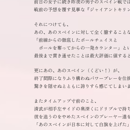
前日の女子に続き昨夜の男子のスペイン戦で
戦前の予想を覆す見事な『ジャイアントキリ
それにつけても、
あの、あのスペインに対して全く臆すること
「前線からの徹底したボールチェイスと
ボールを奪ってからの一発カウンター」と
最後まで貫き通せたことは最大評価に値する
更にあの、あのスペイン（くどい！）が、
終了間際になりふり構わぬパワープレーを仕
驚きを隠せぬとともに誇りすら感じてしまい
またタイムアップ寸前のこと、
清武が相手左サイドの奥深くにドリブルで持
彼を追うのをやめたスペインのプレーヤー達
「あのスペインが日本に対して白旗を上げた