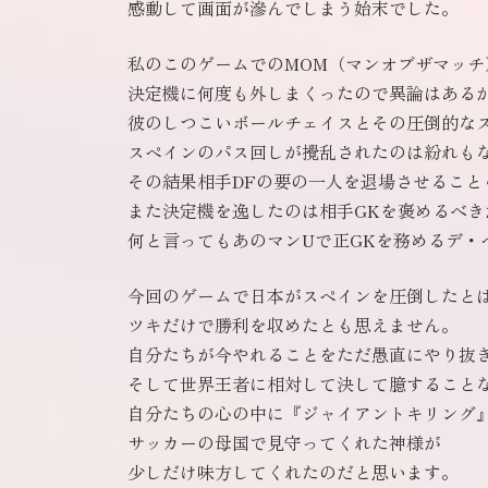
感動して画面が滲んでしまう始末でした。
私のこのゲームでのMOM（マンオブザマッチ
決定機に何度も外しまくったので異論はある
彼のしつこいボールチェイスとその圧倒的な
スペインのパス回しが攪乱されたのは紛れも
その結果相手DFの要の一人を退場させること
また決定機を逸したのは相手GKを褒めるべき
何と言ってもあのマンUで正GKを務めるデ・
今回のゲームで日本がスペインを圧倒したと
ツキだけで勝利を収めたとも思えません。
自分たちが今やれることをただ愚直にやり抜
そして世界王者に相対して決して臆すること
自分たちの心の中に『ジャイアントキリング
サッカーの母国で見守ってくれた神様が
少しだけ味方してくれたのだと思います。