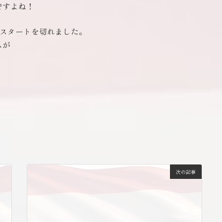
ですよね！
高のスタートを切れました。
ムが
。
？
次の記事