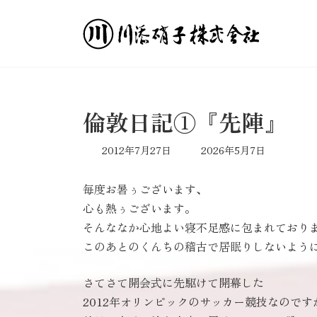
コ
ナ
ン
ビ
テ
ゲ
ン
ー
ツ
シ
へ
ョ
ス
ン
倫敦日記①『先陣』
キ
に
ッ
移
最
2012年7月27日
2026年5月7日
プ
動
終
更
毎度お暑ぅございます、
新
日
心も熱ぅございます。
時
そんななか心地よい寝不足感に包まれており
:
このあとのくんちの稽古で居眠りしないよう
さてさて開会式に先駆けて開幕した
2012年オリンピックのサッカー競技なのです