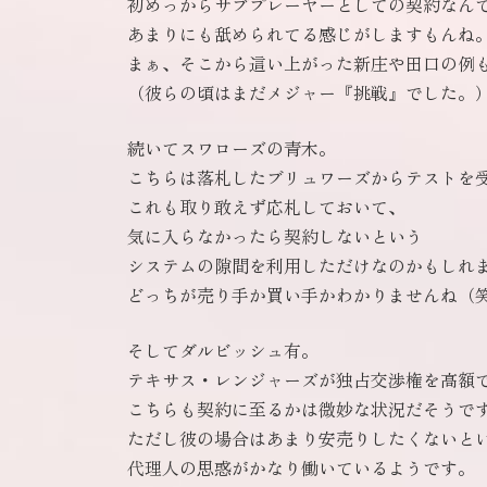
初めっからサブプレーヤーとしての契約なん
あまりにも舐められてる感じがしますもんね
まぁ、そこから這い上がった新庄や田口の例
（彼らの頃はまだメジャー『挑戦』でした。
続いてスワローズの青木。
こちらは落札したブリュワーズからテストを
これも取り敢えず応札しておいて、
気に入らなかったら契約しないという
システムの隙間を利用しただけなのかもしれ
どっちが売り手か買い手かわかりませんね（
そしてダルビッシュ有。
テキサス・レンジャーズが独占交渉権を高額
こちらも契約に至るかは微妙な状況だそうで
ただし彼の場合はあまり安売りしたくないと
代理人の思惑がかなり働いているようです。