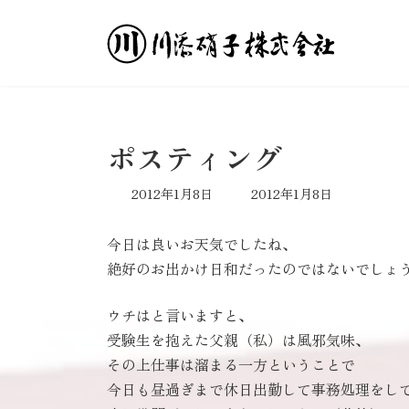
コ
ナ
ン
ビ
テ
ゲ
ン
ー
ツ
シ
へ
ョ
ス
ン
ポスティング
キ
に
ッ
移
最
2012年1月8日
2012年1月8日
プ
動
終
更
今日は良いお天気でしたね、
新
日
絶好のお出かけ日和だったのではないでしょ
時
:
ウチはと言いますと、
受験生を抱えた父親（私）は風邪気味、
その上仕事は溜まる一方ということで
今日も昼過ぎまで休日出勤して事務処理をし