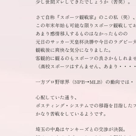
少し世間ズレしてきたでしょうか（苦笑）。
さて自称『スポーツ観戦家』のこの私（笑）
この年末年始も可能な限りスポーツ観戦して
あまり感情移入するものはなかったものの
元日のサッカー天皇杯決勝や今日のラグビー
観戦後に爽快な気分になりました。
客観的に観るのもスポーツの良さかもしれま
（高校スポーツはすんません、あまり・・・
一方プロ野球界（NPB→MLB）の動向では・
心配していた通り、
ポスティング・システムでの移籍を目指した
かなり苦戦をしているようです。
埼玉の中島はヤンキーズとの交渉が決裂。