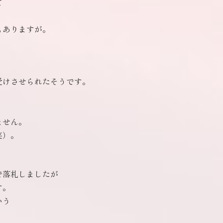
て
。
もありますが。
）
受けさせられたそうです。
ません。
笑）。
で落札しましたが
す。
いう