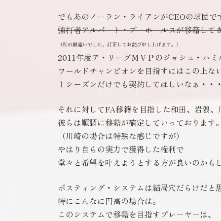
でもあのノーラン・ライアンがCEOの球団で
強打者アルバート・プーホールスが移籍して
（私の勘違いでした、訂正してお詫び申し上げます。）
2011年度ア・リーグＭＶＰのジョシュ・ハ
ワールドチャンピオンを目指すにはこの上な
１シーズンだけでも契約してほしいなぁ・・
それに対してFA移籍を目指した和田、岩隈、
彼らは順調に移籍が確定していっております
（川崎の場合は特殊な感じですが）
やはり自らの実力で獲得した権利で
堂々と希望を叶えようとする方が良いのかも
ポスティング・システムは結局穴だらけだと
特にこんなに円高の場合は。
このシステムで移籍を目指すプレーヤーは、