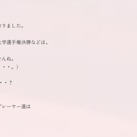
、
おりました。
大学選手権決勝などは、
せんね。
・・・。）
・・？
プレーヤー達は