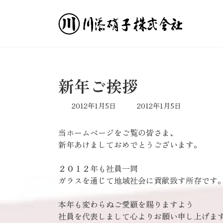
コ
ナ
ン
ビ
テ
ゲ
ン
ー
ツ
シ
へ
ョ
ス
ン
新年ご挨拶
キ
に
ッ
移
最
2012年1月5日
2012年1月5日
プ
動
終
更
当ホームページをご覧の皆さま、
新
新年あけましておめでとうございます。
日
時
:
２０１２年も社員一同
ガラスを通じて地域社会に貢献致す所存です
本年も変わらぬご愛顧を賜りますよう
社員を代表しまして心よりお願い申し上げま