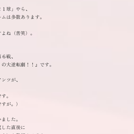
２１球」やら、
ームは多数あります。
すよね（苦笑）。
第６戦、
の大逆転劇！！』です。
アンツが、
です。
ですが。）
いました。
返した直後に