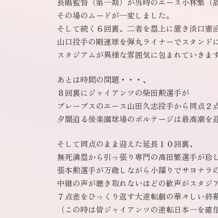
長嶋監督（第一期）が当時のエース小林繁（
その場のムードが一変しました。
そして続く６回裏、二者を塁上に置き淡口憲
山口投手の剛速球を弾丸ライナーでスタンド
スタジアムが異様な雰囲気に包まれていきま
あとは時間の問題・・・、
８回裏にジャイアンツの柴田勲選手が
ブレーブスのエース山田久志投手から同点２
夕闇迫る後楽園球場のボルテージは最高潮を
そして同点のまま迎えた延長１０回裏、
無死満塁から引っ張り専門の高田繁選手が珍
張本勲選手が万歳しながら小躍りでサヨナラ
中継の声が聴き取れないほどの歓声がスタジ
７点差をひっくり返す大逆転劇の華々しい終
（この時は皆ジャイアンツの逆転日本一を確