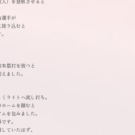
故人）を登板させると
治選手が
に放り込むと
す。
点本塁打を放つと
迎えました。
しくライトへ流し打ち。
のホームを踏むと
アムを包みました。
幕です。
信していたはず、