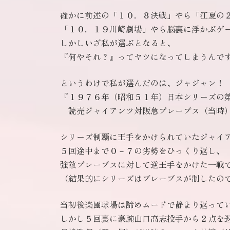
確かに前述の「１０．８決戦」やら「江夏の
「１０．１９川崎劇場」やら脳裏に浮かぶゲ
しかしいざ私が選ぶとなると、
『何やそれ？』ってヤツになってしまうんで
というわけで私が選んだのは、ジャジャン！
『１９７６年（昭和５１年）日本シリーズの
読売ジャイアンツ対阪急ブレーブス（当時）
シリーズ制覇に王手をかけられていたジャイ
５回途中まで０－７の劣勢をひっくり返し、
強敵ブレーブスに対して逆王手をかけた一戦
（結果的にシリーズはブレーブスが制したの
当初後楽園球場は諦めムードで静まり返って
しかし５回裏に豪腕山口高志投手から２点を