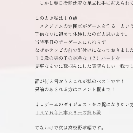
しかし翌日冷静沈着な足立投手に抑えられ
このとき私は１０歳。
「スタジアムの雰囲気がゲームを作る」とい
子供なりに初めて体験したのだと思います。
当時平日のデーゲームにも拘らず
なぜかテレビの前で釘付けになっておりまし
１０歳の男の子の純粋な（？）ハートを
見事なまでに鷲掴みにした素晴らしい一戦で
誰が何と言おうとこれが私のベストです！
異論のあられる方はコメント欄まで！
↓↓ゲームのダイジェストをご覧になりたい
１９７６年日本シリーズ第６戦
てなわけで次は高校野球編です。