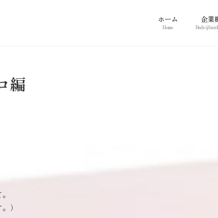
ホーム
企業
Home
Bedrijfsin
ロ編
。
て。
す。）