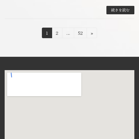
続きを読む
投
固
固
固
1
2
…
52
»
定
定
定
稿
ペ
ペ
ペ
の
ー
ー
ー
ジ
ジ
ジ
ペ
ー
ジ
送
り