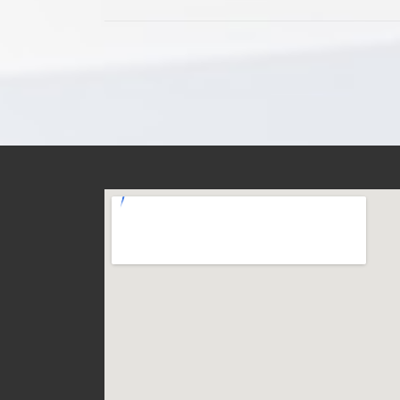
投
稿
の
ペ
ー
ジ
送
り