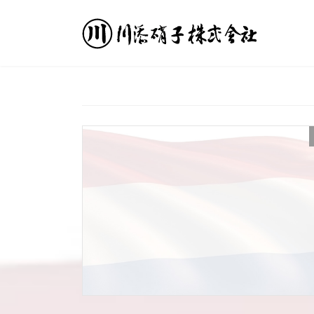
コ
ナ
ン
ビ
テ
ゲ
ン
ー
ツ
シ
へ
ョ
ス
ン
キ
に
ッ
移
プ
動