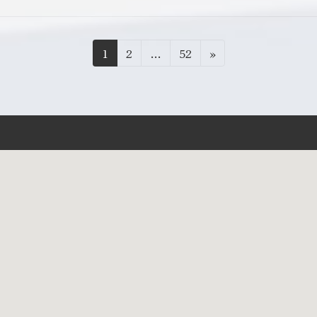
固
固
固
1
2
…
52
»
定
定
定
ペ
ペ
ペ
ー
ー
ー
ジ
ジ
ジ