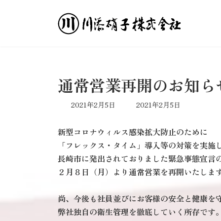
コ
ナ
ン
ビ
テ
ゲ
ン
ー
ツ
シ
へ
ョ
ス
ン
通常営業再開のお知ら
キ
に
ッ
移
最
2021年2月5日
2021年2月5日
プ
動
終
更
新型コロナウィルス感染拡大防止のために
新
日
「フレックス・タイム」導入等の対策を実施
時
長崎市に発出されておりました緊急事態宣言
:
２月８日（月）より通常営業を再開いたしま
尚、今後も社員並びにお客様の安全と健康を
弊社独自の衛生管理を徹底していく所存です