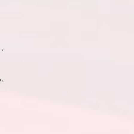
。
。
・。
ね。