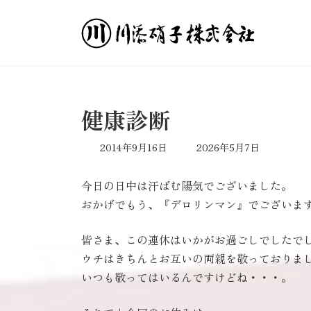
コ
ナ
ン
ビ
テ
ゲ
ン
ー
ツ
シ
へ
ョ
ス
ン
健康診断
キ
に
ッ
移
最
2014年9月16日
2026年5月7日
プ
動
終
更
今日の日中は汗ばむ陽気でございました。
新
日
おかげでもう、『デロリンマン』でございま
時
:
皆さま、この連休はいかがお過ごしでしたで
ウチはきちんとお互いの両親を敬っておりま
いつも敬ってはいるんですけどね・・・。