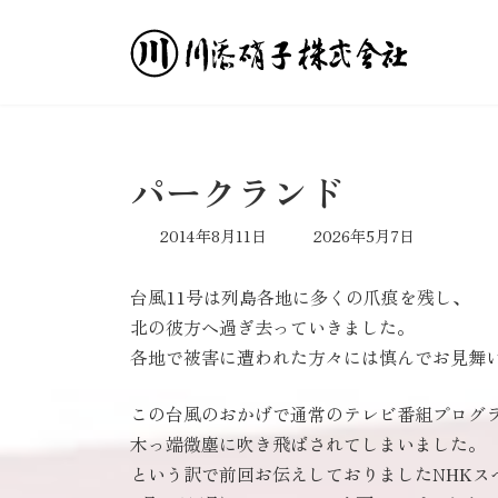
コ
ナ
ン
ビ
テ
ゲ
ン
ー
ツ
シ
へ
ョ
ス
ン
パークランド
キ
に
ッ
移
最
2014年8月11日
2026年5月7日
プ
動
終
更
台風11号は列島各地に多くの爪痕を残し、
新
日
北の彼方へ過ぎ去っていきました。
時
各地で被害に遭われた方々には慎んでお見舞
:
この台風のおかげで通常のテレビ番組プログ
木っ端微塵に吹き飛ばされてしまいました。
という訳で前回お伝えしておりましたNHKス