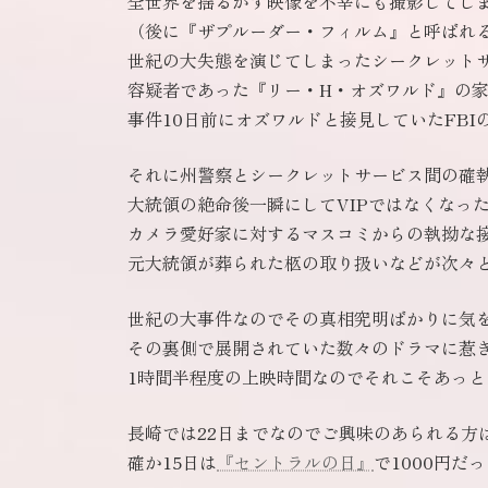
全世界を揺るがす映像を不幸にも撮影してし
（後に『ザプルーダー・フィルム』と呼ばれ
世紀の大失態を演じてしまったシークレット
容疑者であった『リー・H・オズワルド』の
事件10日前にオズワルドと接見していたFB
それに州警察とシークレットサービス間の確
大統領の絶命後一瞬にしてVIPではなくなっ
カメラ愛好家に対するマスコミからの執拗な
元大統領が葬られた柩の取り扱いなどが次々
世紀の大事件なのでその真相究明ばかりに気
その裏側で展開されていた数々のドラマに惹
1時間半程度の上映時間なのでそれこそあっと
長崎では22日までなのでご興味のあられる方
確か15日は
『セントラルの日』
で1000円だ