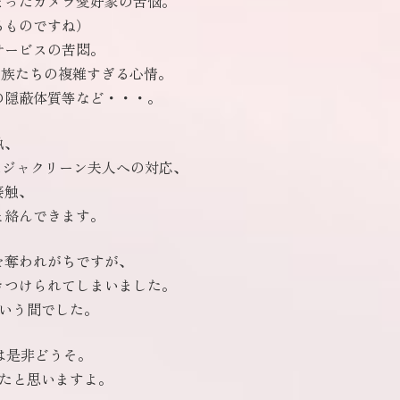
まったカメラ愛好家の苦悩。
るものですね）
サービスの苦悶。
家族たちの複雑すぎる心情。
Iの隠蔽体質等など・・・。
執、
たジャクリーン夫人への対応、
接触、
と絡んできます。
を奪われがちですが、
きつけられてしまいました。
いう間でした。
は是非どうそ。
ったと思いますよ。