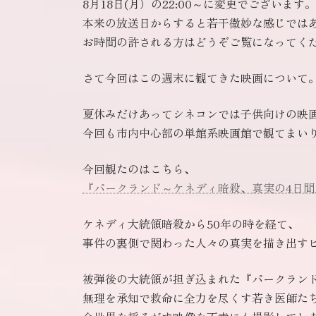
8月18日(月）の22:00～に変更でございます。
本来の放送日からすると若干微妙な感じでは
お時間の許される方はどうぞご覧になってく
さて今回はこの週末に観てきた映画について
夏休みだけあってシネコンでは子供向けの映
今回も市内中心部の単館系映画館で観てまい
今回観たのはこちら、
『パークランド～ケネディ暗殺、真実の4日間
ケネディ大統領暗殺から50年の時を経て、
事件の裏側で関わった人々の真実を描き出す
被弾後の大統領が担ぎ込まれた『パークラン
無理を承知で救命に全力を尽くす若き医師た