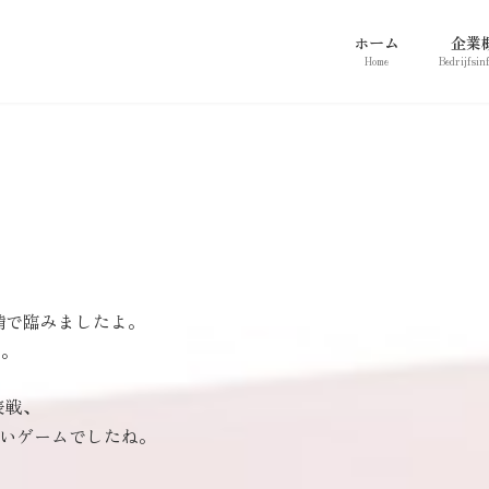
ホーム
企業
Home
Bedrijfsin
備で臨みましたよ。
す。
表戦、
ないゲームでしたね。
。