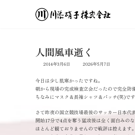
コ
ナ
ン
ビ
テ
ゲ
ン
ー
ツ
シ
へ
ョ
ス
ン
人間風車逝く
キ
に
ッ
移
最
2014年3月6日
2026年5月7日
プ
動
終
更
今日は少し肌寒かったですね。
新
日
朝から現場の完成検査立会だったので完全防
時
ちなみにマスク＆長袖シャツ＆パッチ(笑)で
:
さて昨夜の国立競技場最後のサッカー日本代
開始17分で4点を奪う猛攻後は全く面白みの
ほとんど観ておりませんので戦評は控えます