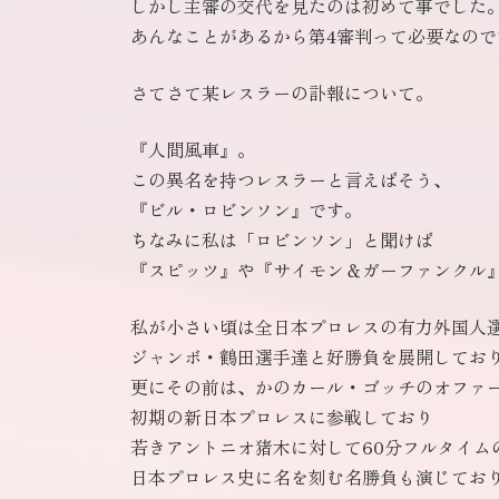
しかし主審の交代を見たのは初めて事でした
あんなことがあるから第4審判って必要なのです
さてさて某レスラーの訃報について。
『人間風車』。
この異名を持つレスラーと言えばそう、
『ビル・ロビンソン』です。
ちなみに私は「ロビンソン」と聞けば
『スピッツ』や『サイモン＆ガーファンクル
私が小さい頃は全日本プロレスの有力外国人
ジャンボ・鶴田選手達と好勝負を展開してお
更にその前は、かのカール・ゴッチのオファ
初期の新日本プロレスに参戦しており
若きアントニオ猪木に対して60分フルタイム
日本プロレス史に名を刻む名勝負も演じてお