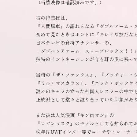
（当然映像は確認済みです。）
彼の得意技は、
『人間風車』の謂れとなる『ダブルアーム・
初めて見たときはホントに「キレイな技だな
日本テレビの倉持アナウンサーの、
「ダブルゥアァ～ム スゥ～プレックス！！
独特のイントネーションが今も耳の奥に残っ
当時の『ザ・ファンクス』、『ブッチャー・
『ミル・マスカラス』、『ニック・ボックウ
数々のキャラの立った外国人レスラーの中で
正統派として堂々と渡り合っていた印象があ
また彼は人気漫画『キン肉マン』の
『ロビンマスク』のモデルとしても知られて
晩年はUWFインター等でコーチやトレーナー