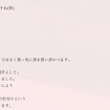
。
ね(笑)
』ではなく真っ先に彼を思い浮かべます。
選手として、
りました。
ーにより
の引分けという
ります。