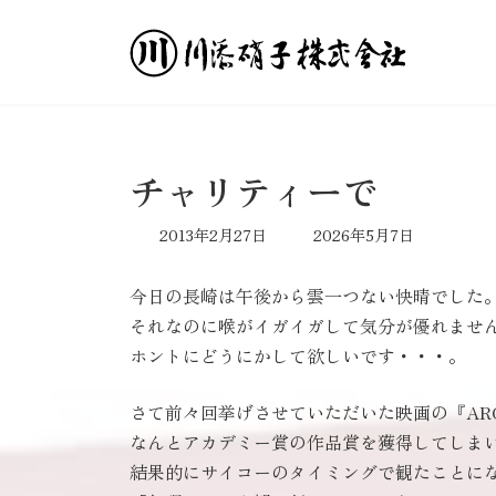
コ
ナ
ン
ビ
テ
ゲ
ン
ー
ツ
シ
へ
ョ
ス
ン
チャリティーで
キ
に
ッ
移
最
2013年2月27日
2026年5月7日
プ
動
終
更
今日の長崎は午後から雲一つない快晴でした
新
日
それなのに喉がイガイガして気分が優れませ
時
ホントにどうにかして欲しいです・・・。
:
さて前々回挙げさせていただいた映画の『AR
なんとアカデミー賞の作品賞を獲得してしま
結果的にサイコーのタイミングで観たことに