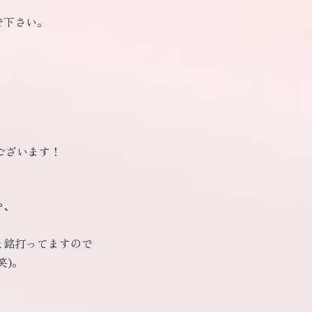
。
で下さい。
ございます！
？
や、
。
と銘打ってますので
笑)。