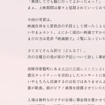
「無理してでも観に行ってよかったぁっ！」
まぁ、上映期間は着々と延期されていっており
今回の受賞は、
映画自体を人質救出の手段として使ったこと
いやまぁホント、とにかく面白い映画ですか
まだの方は是非『映画館で』ご覧になってい
さてさてそんな訳で（どんな？）、
次の日曜日の我が家の予定について珍しく事
長崎市常盤町にある
水辺の公園レストラン
と
震災チャリティーを目的としたコンサートに
いやもちろん出演するのは私ではありません
妻が歌曲、娘がピアノ演奏を披露させていた
入場は無料なのですが会場に募金箱を置かせ