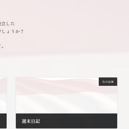
設立した
でしょうか？
て。
次の記事
週末日記