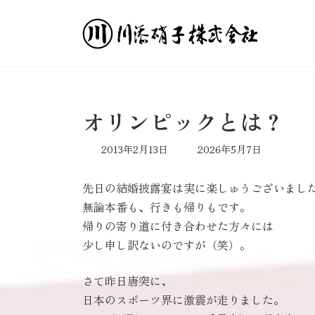
コ
ナ
ン
ビ
テ
ゲ
ン
ー
ツ
シ
へ
ョ
ス
ン
オリンピックとは？
キ
に
ッ
移
最
2013年2月13日
2026年5月7日
プ
動
終
更
先日の結婚披露宴は実に楽しゅうございまし
新
日
無論本番も、行きも帰りもです。
時
帰りの寄り道に付き合わせた方々には
:
少し申し訳ないのですが（笑）。
さて昨日唐突に、
日本のスポーツ界に激震が走りました。