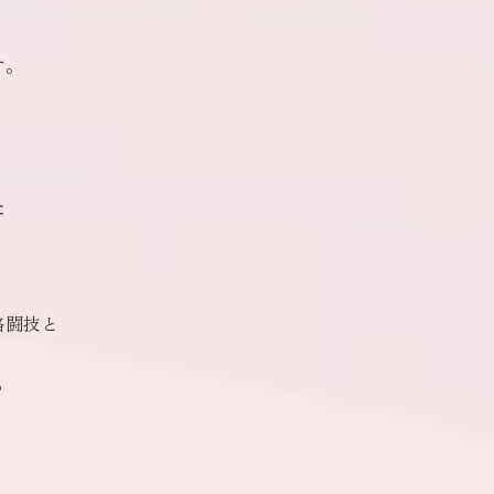
、
す。
た
格闘技と
も