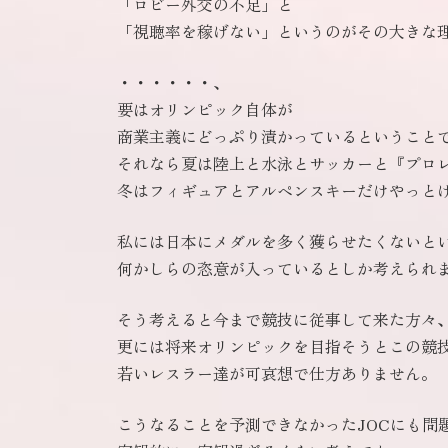
「ロビー外交の不足」と
「視聴率を稼げない」というのがその大きな
・・・・・・、
要はオリンピック自体が
商業主義にどっぷり漬かっているということ
それなら夏は陸上と水泳とサッカーと『プロ
冬はフィギュアとアルペンスキーだけやっと
私には日本にメダルを多く獲らせたくないと
何かしらの恣意が入っているとしか考えられ
そう考えると今まで競技に従事して来た方々
更には将来オリンピックを目指そうとこの競
若いレスラー達が可哀想で仕方ありません。
こうなることを予測できなかったJOCにも問