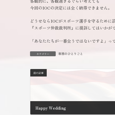
客観的に、客観過ぎるぐらい考えても
今回のIOCの決定には全く納得できません。
どうせならIOCがスポーツ選手を守るために
『スポーツ仲裁裁判所』に提訴してはいかが
「あなたたちが一番全うではないですよ」っ
専務のひとりごと
カテゴリー
前の記事
Happy Wedding