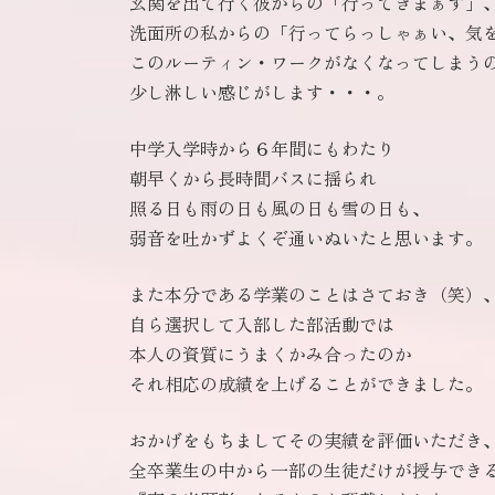
玄関を出て行く彼からの「行ってきまぁす」
洗面所の私からの「行ってらっしゃぁい、気
このルーティン・ワークがなくなってしまう
少し淋しい感じがします・・・。
中学入学時から６年間にもわたり
朝早くから長時間バスに揺られ
照る日も雨の日も風の日も雪の日も、
弱音を吐かずよくぞ通いぬいたと思います。
また本分である学業のことはさておき（笑）
自ら選択して入部した部活動では
本人の資質にうまくかみ合ったのか
それ相応の成績を上げることができました。
おかげをもちましてその実績を評価いただき
全卒業生の中から一部の生徒だけが授与でき