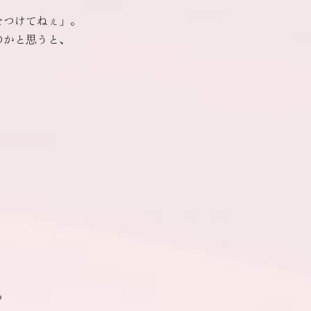
、
をつけてねぇ」。
のかと思うと、
、
、
る