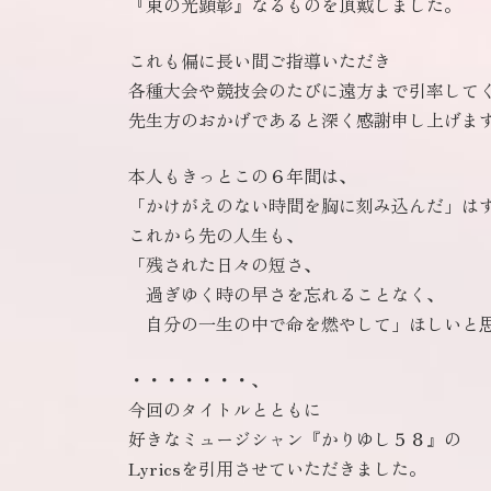
『東の光顕彰』なるものを頂戴しました。
これも偏に長い間ご指導いただき
各種大会や競技会のたびに遠方まで引率して
先生方のおかげであると深く感謝申し上げま
本人もきっとこの６年間は、
「かけがえのない時間を胸に刻み込んだ」は
これから先の人生も、
「残された日々の短さ、
過ぎゆく時の早さを忘れることなく、
自分の一生の中で命を燃やして」ほしいと
・・・・・・・、
今回のタイトルとともに
好きなミュージシャン『かりゆし５８』の
Lyricsを引用させていただきました。