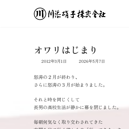
コ
ナ
ン
ビ
テ
ゲ
ン
ー
ツ
シ
へ
ョ
ス
ン
オワリはじまり
キ
に
ッ
移
最
2012年3月1日
2026年5月7日
プ
動
終
更
怒涛の２月が終わり、
新
日
さらに怒涛の３月が始まりました。
時
:
それと時を同じくして
長男の高校生活が静かに幕を閉じました。
毎朝何気なく取り交わされてきた