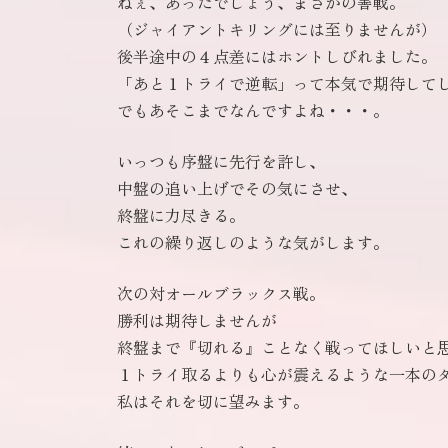
ねぇ、あったでしょう、まさかの善戦。
（ジャイアントキリングには至りませんが）
後半途中の４点差にはホントしびれました。
「あと１トライで逆転」って本気で期待して
でもあそこまでなんですよね・・・。
いっつも序盤に先行を許し、
中盤の追い上げでその気にさせ、
終盤に力尽きる。
これの繰り返しのような気がします。
次の対オールブラックス戦。
勝利は期待しませんが
終盤まで『切れる』ことなく戦ってほしいと
１トライ取るよりも心が震えるような一本の
私はそれを切に望みます。