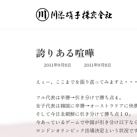
コ
ナ
ン
ビ
テ
ゲ
ン
ー
ツ
シ
へ
ョ
ス
ン
誇りある喧嘩
キ
に
ッ
移
最
2011年9月8日
2011年9月8日
プ
動
終
更
えぇー、ここまでを振り返ってみますと・・
新
日
時
フル代表は辛勝→引き分けで勝ち点４。
:
女子代表は韓国に辛勝→オーストラリアに快
そして今日北朝鮮に引き分けて勝ち点１０。
今あっているゲームで中国が引き分け以下な
ロンドンオリンピック出場決定という状況で