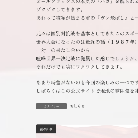
オールブラックスの本気の『ハカ』を観られ
ゾクゾクしてきます。
あれって喧嘩が始まる前の『ガン飛ばし』と
元々は国別対抗戦を基本としてきたこのスポ
世界大会になったのは最近の話（１９８７年
一対一の果たし合いから
喧嘩世界一決定戦に発展した感じでしょうか
それだけでも実にワクワクしてきます。
あまり時差がないのも今回の楽しみの一つで
しばらくはこの
公式サイト
で現地の雰囲気を
お知らせ
カテゴリー
前の記事