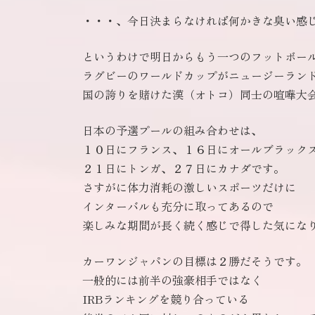
・・・、今日決まらなければ何かきな臭い感
というわけで明日からもう一つのフットボー
ラグビーのワールドカップがニュージーラン
国の誇りを賭けた漢（オトコ）同士の喧嘩大
日本の予選プールの組み合わせは、
１０日にフランス、１６日にオールブラック
２１日にトンガ、２７日にカナダです。
さすがに体力消耗の激しいスポーツだけに
インターバルも充分に取ってあるので
楽しみな期間が長く続く感じで得した気にな
カーワンジャパンの目標は２勝だそうです。
一般的には前半の強豪相手ではなく
IRBランキングを競り合っている