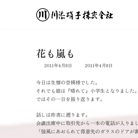
コ
ナ
ン
ビ
テ
ゲ
ン
ー
ツ
シ
へ
ョ
ス
ン
花も嵐も
キ
に
ッ
移
最
2011年4月8日
2011年4月8日
プ
動
終
更
今日は生憎の空模様でした。
新
日
それでも娘は『晴れて』小学生となりました
時
ではその一日を振り返ります。
:
話しは昨夜に遡ります。
会議出席中に取引先から一本の電話が入りま
「強風にあおられて得意先のガラスのドアが