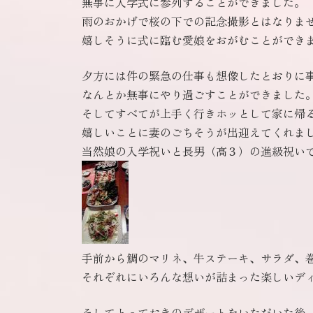
無事に入学式に参列することができました。
雨のおかげで桜の下での記念撮影とはなりま
嬉しそうに式に臨む愛娘をおがむことができ
夕方には件の緊急の仕事も想像したとおりに
なんとか無事にやり過ごすことができました
そしてすべてが上手く行きホッとして家に帰
嬉しいことに妻のごちそうが出迎えてくれま
当然娘の入学祝いと長男（高３）の進級祝い
手前から鯛のマリネ、牛ステーキ、サラダ、
それぞれにいろんな想いが詰まった楽しいデ
そしてとっておきのデザートをいただいた後