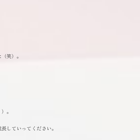
、
た（笑）。
？）。
成長していってください。
。