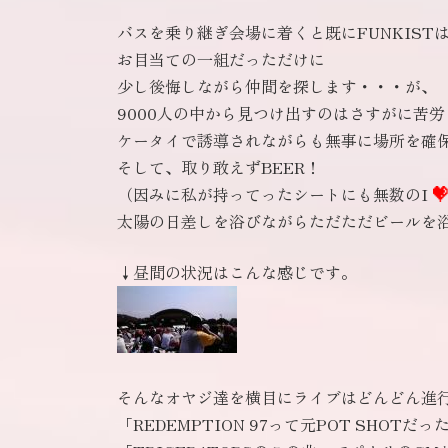
バスを乗り継ぎ会場に着くと既にFUNKIST
お目当ての一組だっただけに
少し後悔しながら仲間を探します・・・が、
9000人の中から見つけ出すのはさすがに苦
ケータイで誘導されながらも無事に場所を確
そして、取り敢えずBEER！
（因みに私が持ってったシートにも無数のI
太陽の日差しを浴びながらただただビールを
↓昼間の状況はこんな感じです。
そんなオヤジ達を横目にライブはどんどん進
「REDEMPTION 97って元POT SHOTだ