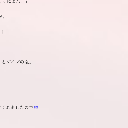
Mだったよね。」
。
が、
。）
ュ＆ダイブの嵐。
、
てくれましたので
。