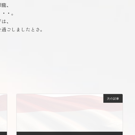
朦朧、
・・・。
ジは、
を過ごしましたとさ。
次の記事