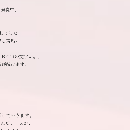
は演奏中。
労しました。
保し着席。
BEERの文字が。）
浴び続けます。
行していきます。
ったんだ。」とか、