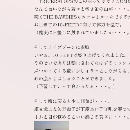
「TRICERATOPSのこの曲ってポカリのC
なんて言いながら着々と空き缶の山が・・・
続くTHE BAWDIESもカッコよかったですの
お目当ての10-FEETに向けて体力を温存。
（確実に日差しに蝕まれていましたが・・・
そしてライブゾーンに参戦！
いやぁ、10-FEETは盛り上げてくれました。
そのせいで周りは禁止されてたはずのモッシ
ぶつかってくる輩に少しイラッとしながらも
心の底からはしゃぐことができました。
（予習していって良かったぁ・・・。）
そして席に戻ると少し眠気が・・・。
細見武士＆矢野顕子が丁度良い子守唄を奏で
↓ふと目が覚めるといい感じの黄昏に・・・