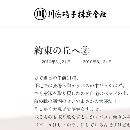
コ
ナ
ン
ビ
テ
ゲ
ン
ー
ツ
シ
へ
ョ
ス
ン
約束の丘へ②
キ
に
ッ
移
最
2010年8月24日
2010年8月24日
プ
動
終
更
さて当日の午前11時、
新
日
予定では会場へ向かうバスの中だったはず。
時
でも意識を取り戻したのが自宅のベッドの上
:
前の晩の深酒のせいでまさかの大寝坊！
そこから大急ぎで準備をすませ、
取るものも取り敢えずとにかくバスに乗り込
（ビールはしっかり手にしているんですけど