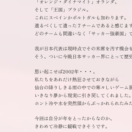
「オレンジ・ダイナマイト」オランダ、
そして「王国」ブラジル。
これにスペインかポルトガルも加わります。
遺るべくして遺った７チームであると感じま
どのチームも間違いなく「サッカー強豪国」
我が日本代表は現時点でその末席を汚す機会
そう、ついに今晩日本サッカー界にとって歴
思い起こせば2002年・・・、
私たちをあれだけ熱狂させておきながら
仙台の降りしきる雨の中での寒々しいゲーム
いきなり夢から現実に引き戻してくれました
ホント冷や水を突然頭からぶっかれられたみ
今回は自分が年をとったからなのか、
きわめて冷静に観戦できそうです。