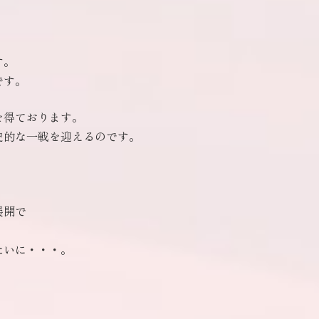
す。
です。
を得ております。
史的な一戦を迎えるのです。
展開で
。
たいに・・・。