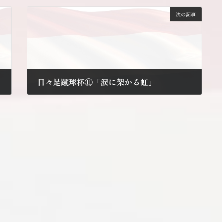
次の記事
日々是蹴球杯⑪「涙に架かる虹」
2010年6月30日