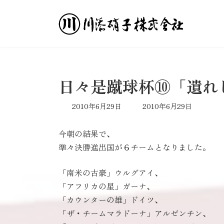
コ
ナ
ン
ビ
テ
ゲ
ン
ー
ツ
シ
へ
ョ
ス
ン
日々是蹴球杯⑩「遺れ
キ
に
ッ
移
最
2010年6月29日
2010年6月29日
プ
動
終
更
今朝の結果で、
新
日
準々決勝進出国が６チームとなりました。
時
:
「南米の古豪」ウルグアイ、
「アフリカの星」ガーナ、
「カウンターの雄」ドイツ、
「ザ・チームマラドーナ」アルゼンチン、