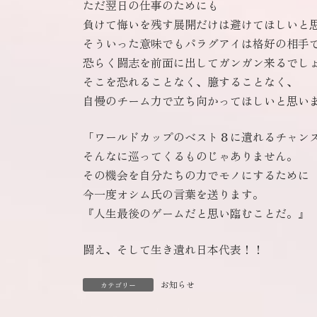
ただ翌日の仕事のためにも
負けて悔いを残す展開だけは避けてほしいと
そういった意味でもパラグアイは格好の相手
恐らく闘志を前面に出してガンガン来るでし
そこを恐れることなく、臆することなく、
自慢のチーム力で立ち向かってほしいと思い
「ワールドカップのベスト８に遺れるチャン
そんなに巡ってくるものじゃありません。
その機会を自分たちの力でモノにするために
今一度オシム氏の言葉を送ります。
『人生最後のゲームだと思い臨むことだ。』
闘え、そして生き遺れ日本代表！！
お知らせ
カテゴリー