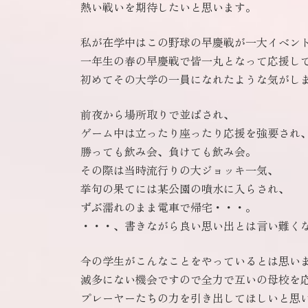
熱い戦いを期待したいと思います。
私が在学中はこの野球の早慶戦が一大イベン
一年生の春の早慶戦で皆一丸となって応援し
初めてその大学の一員になれたような気がし
前夜から場所取りで並ばされ、
ゲーム中は立ったり座ったり応援を強要され
勝っても飲み会、負けても飲み会。
その際は当時流行りの大ジョッキ一気、
挙句の果てには某公園の噴水に入らされ、
ずぶ濡れのまま電車で帰宅・・・。
・・・、書きながら良い思い出とは言い難く
今の学生がこんなことをやっているとは思い
滅多にない機会ですので全力で互いの母校を
プレーヤーたちの力を引き出してほしいと思