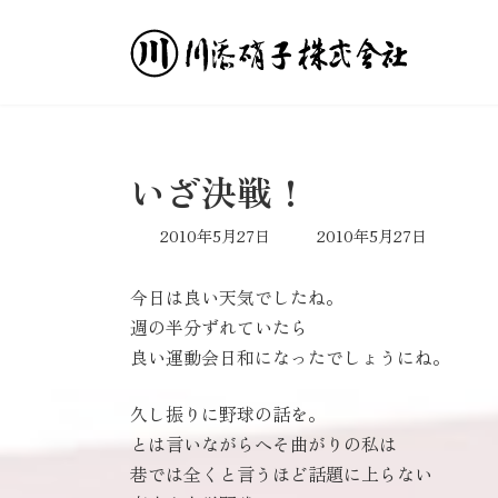
コ
ナ
ン
ビ
テ
ゲ
ン
ー
ツ
シ
へ
ョ
ス
ン
いざ決戦！
キ
に
ッ
移
最
2010年5月27日
2010年5月27日
プ
動
終
更
今日は良い天気でしたね。
新
日
週の半分ずれていたら
時
良い運動会日和になったでしょうにね。
:
久し振りに野球の話を。
とは言いながらへそ曲がりの私は
巷では全くと言うほど話題に上らない