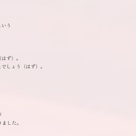
という
（はず）。
とでしょう（はず）。
が
りました。