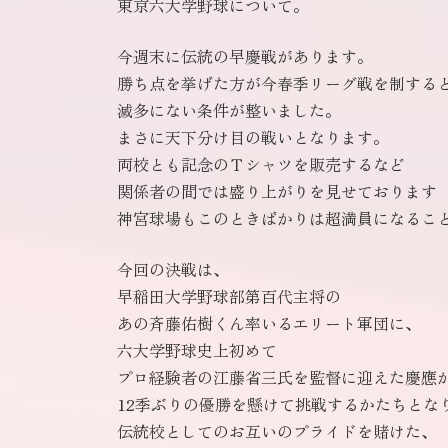
東京六大学野球について。
今週末に伝統の早慶戦があります。
勝ち点を挙げた方が今春季リーグ戦を制する
滅多にない条件が整いました。
まさに天下分け目の戦いとなります。
両校とも記念のＴシャツを販売するなど
関係者の間では盛り上がりを見せております
神宮球場もこのときばかりは超満員になるこ
今回の決戦は、
早稲田大学野球部第百代主将の
あの斉藤佑樹くん率いるエリート軍団に、
六大学野球史上初めて
プロ経験者の江藤省三氏を監督に迎えた慶應
12季ぶりの優勝を懸けて挑戦するかたちとな
伝統校としてのお互いのプライドを賭けた、