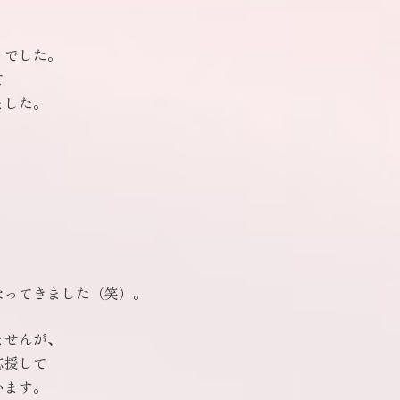
トでした。
て
ました。
、
なってきました（笑）。
ませんが、
応援して
います。