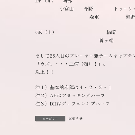
DF（４） 阿部
小宮山 今野 トゥーリオ
森重 槇
GK（１） 楢崎
曽ヶ端
そして23人目のプレーヤー兼チームキャプテ
「カズ、・・・三浦（知）！」。
以上！！
注１）基本的布陣は４・２・３・１
注２）AHはアタッキングハーフ
注３）DHはディフェンシブハーフ
お知らせ
カテゴリー