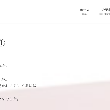
ホーム
企業
Home
Bedrijfsin
①
れた、
。
うか。
史をおさらいするには
せんでした。