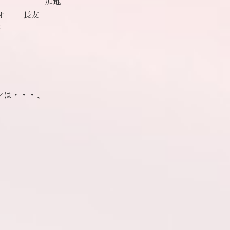
 加地
 長友
野
ンは・・・、