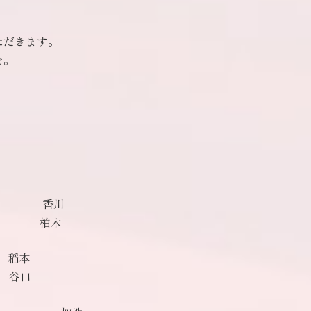
、
ただきます。
を。
圭） 香川
 柏木
稲本
口