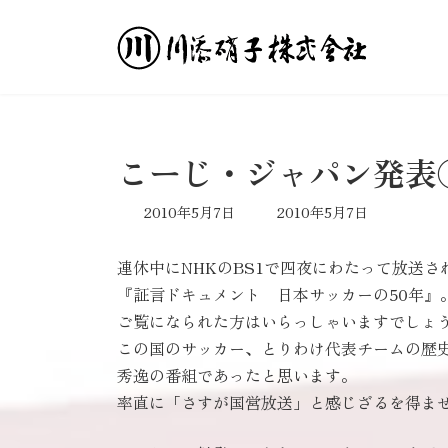
コ
ナ
ン
ビ
テ
ゲ
ン
ー
ツ
シ
へ
ョ
ス
ン
こーじ・ジャパン発表
キ
に
ッ
移
最
2010年5月7日
2010年5月7日
プ
動
終
更
連休中にNHKのBS1で四夜にわたって放送さ
新
日
『証言ドキュメント 日本サッカーの50年』
時
ご覧になられた方はいらっしゃいますでしょ
:
この国のサッカー、とりわけ代表チームの歴
秀逸の番組であったと思います。
率直に「さすが国営放送」と感じざるを得ま